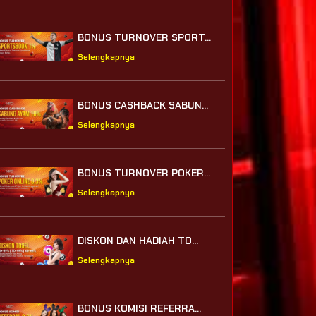
BONUS TURNOVER SPORT...
Selengkapnya
BONUS CASHBACK SABUN...
Selengkapnya
BONUS TURNOVER POKER...
Selengkapnya
DISKON DAN HADIAH TO...
Selengkapnya
BONUS KOMISI REFERRA...