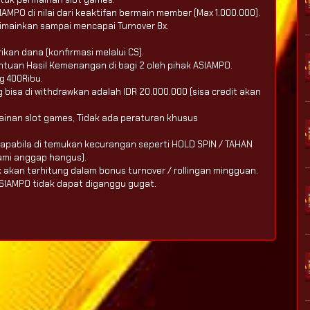
IAMPO di nilai dari keaktifan bermain member (Max 1.000.000).
dimainkan sampai mencapai Turnover 8x.
kan dana (konfirmasi melalui CS).
entuan Hasil Kemenangan di bagi 2 oleh pihak ASIAMPO.
g 400Ribu.
bisa di withdrawkan adalah IDR 20.000.000 (sisa credit akan
mainan slot games, Tidak ada peraturan khusus
apabila di temukan kecurangan seperti HOLD SPIN / TAHAN
ami anggap hangus).
k akan terhitung dalam bonus turnover / rollingan mingguan.
ASIAMPO tidak dapat diganggu gugat.