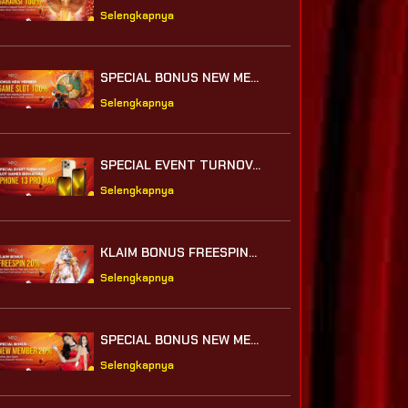
Selengkapnya
SPECIAL BONUS NEW ME...
Selengkapnya
SPECIAL EVENT TURNOV...
Selengkapnya
KLAIM BONUS FREESPIN...
Selengkapnya
SPECIAL BONUS NEW ME...
Selengkapnya