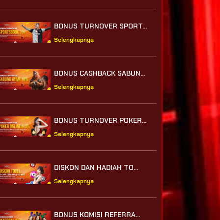
BONUS TURNOVER SPORT...
Selengkapnya
BONUS CASHBACK SABUN...
Selengkapnya
BONUS TURNOVER POKER...
Selengkapnya
DISKON DAN HADIAH TO...
Selengkapnya
BONUS KOMISI REFERRA...