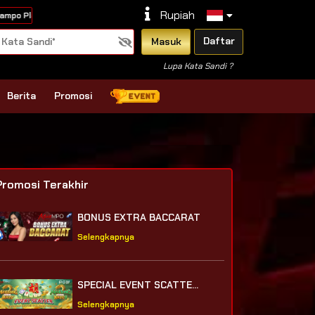
Rupiah
latform Taruhan Game Online MPO PLAY Aman & Terpercaya Jaminan Gampang 
Daftar
Masuk
Lupa Kata Sandi ?
Berita
Promosi
Promosi Terakhir
BONUS EXTRA BACCARAT
Selengkapnya
SPECIAL EVENT SCATTE...
Selengkapnya