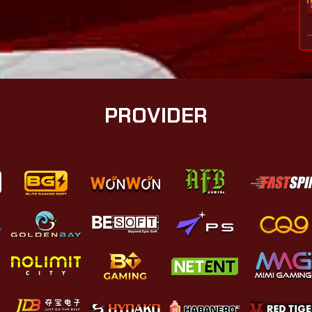
PROVIDER