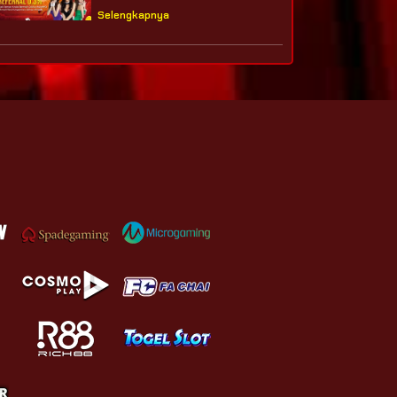
Selengkapnya