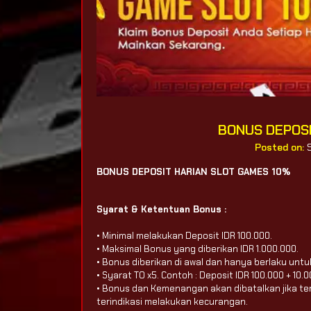
BONUS DEPOS
Posted on:
BONUS DEPOSIT HARIAN SLOT GAMES 10%
Syarat & Ketentuan Bonus :
• Minimal melakukan Deposit IDR 100.000.
• Maksimal Bonus yang diberikan IDR 1.000.000.
• Bonus diberikan di awal dan hanya berlaku untu
• Syarat TO x5. Contoh : Deposit IDR 100.000 + 10.0
• Bonus dan Kemenangan akan dibatalkan jika t
terindikasi melakukan kecurangan.