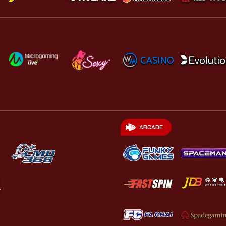
ARCADE