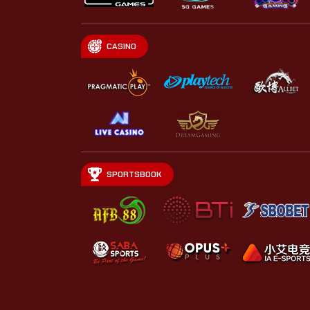
CASINO
SPORTSBOOK