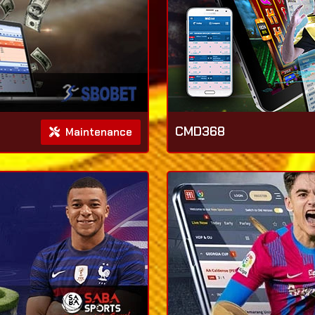
CMD368
Maintenance