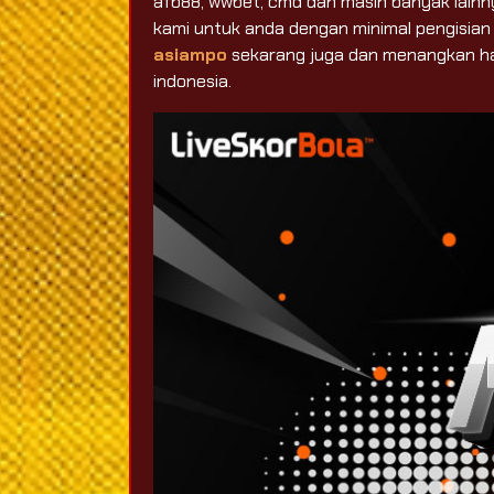
afb88, wwbet, cmd dan masih banyak lainn
kami untuk anda dengan minimal pengisian
asiampo
sekarang juga dan menangkan had
indonesia.