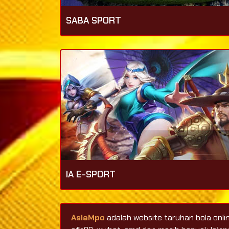
SABA SPORT
IA E-SPORT
AsiaMpo
adalah website taruhan bola onlin