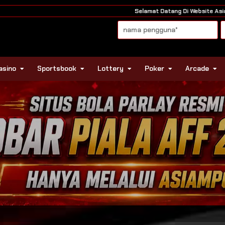
Selamat Datang Di Website Asiampo Platfo
asino
Sportsbook
Lottery
Poker
Arcade