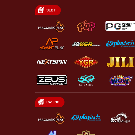
SLOT
CASINO