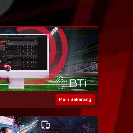
Main Sekarang