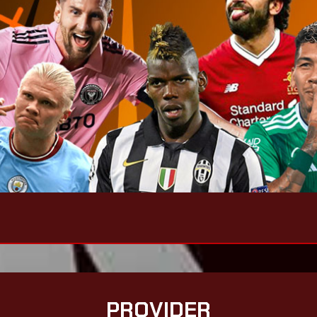
PROVIDER