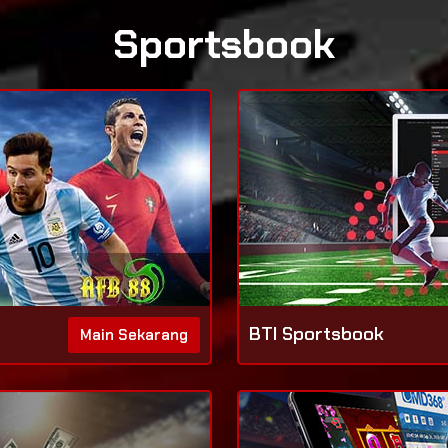
Sportsbook
BTI Sportsbook
Main Sekarang