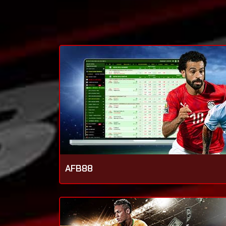
AFB88