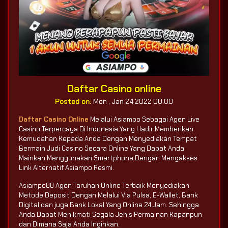
Daftar Casino online
Posted on:
Mon , Jan 24 2022 00:00
Daftar Casino Online
Melalui Asiampo Sebagai Agen Live
Casino Terpercaya Di Indonesia Yang Hadir Memberikan
Kemudahan Kepada Anda Dengan Menyediakan Tempat
Bermain Judi Casino Secara Online Yang Dapat Anda
Mainkan Menggunakan Smartphone Dengan Mengakses
Link Alternatif Asiampo Resmi.
Asiampo88 Agen Taruhan Online Terbaik Menyediakan
Metode Deposit Dengan Melalui Via Pulsa, E-Wallet, Bank
Digital dan juga Bank Lokal Yang Online 24 Jam. Sehingga
Anda Dapat Menikmati Segala Jenis Permainan Kapanpun
dan Dimana Saja Anda Inginkan.