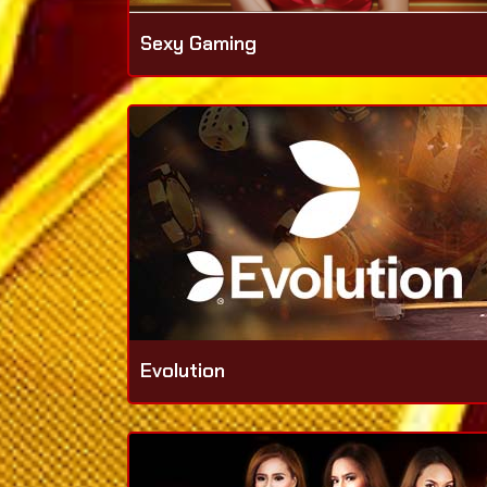
Sexy Gaming
Evolution