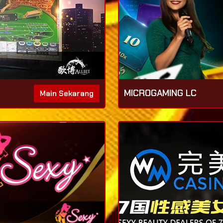
MICROGAMING LC
Main Sekarang