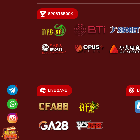
SPORTSBOOK
LIVE GAME
L