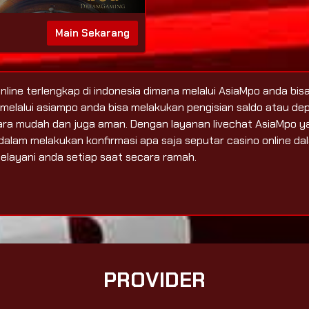
Main Sekarang
ine terlengkap di indonesia dimana melalui AsiaMpo anda bis
melalui asiampo anda bisa melakukan pengisian saldo atau de
cara mudah dan juga aman. Dengan layanan livechat AsiaMpo y
lam melakukan konfirmasi apa saja seputar casino online da
 melayani anda setiap saat secara ramah.
PROVIDER