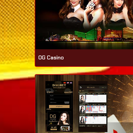
OG Casino