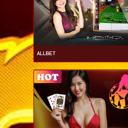
ALLBET