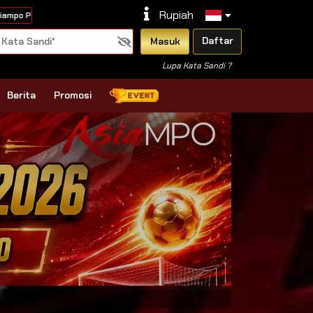
Rupiah
tform Taruhan Game Online MPO PLAY Aman & Terpercaya Jaminan Gampang Wi
Daftar
Masuk
Lupa Kata Sandi ?
Berita
Promosi