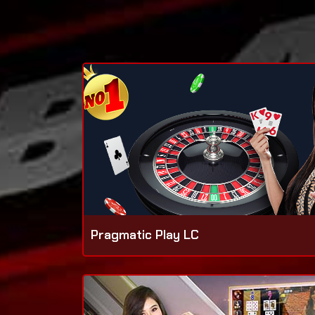
Pragmatic Play LC