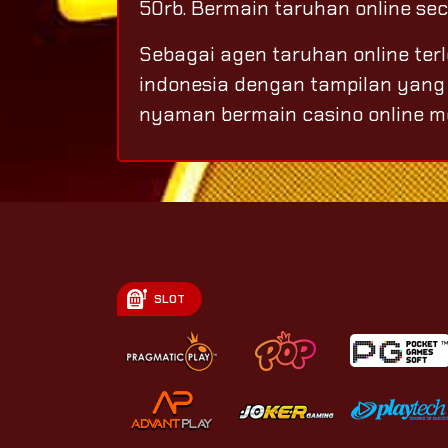
50rb. Bermain taruhan online se
Sebagai agen taruhan online te
indonesia dengan tampilan yang
nyaman bermain casino online me
SLOT