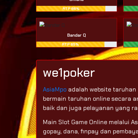
RTP 86%
Bandar Q
RTP 85%
we1poker
AsiaMpo
adalah website taruhan 
bermain taruhan online secara 
baik dan juga pelayanan yang ra
Main Slot Game Online melalui A
gopay, dana, finpay dan pembaya