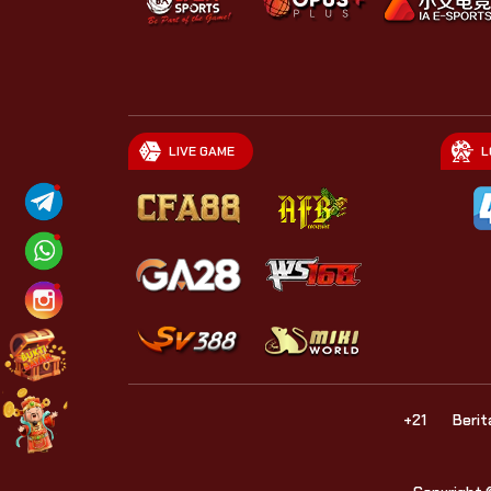
LIVE GAME
L
+21
Berit